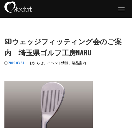
T
o
g
g
l
e
SDウェッジフィッティング会のご案
n
a
内 埼玉県ゴルフ工房NARU
v
i
g
2019.03.31
お知らせ
、
イベント情報
、
製品案内
a
t
i
o
n