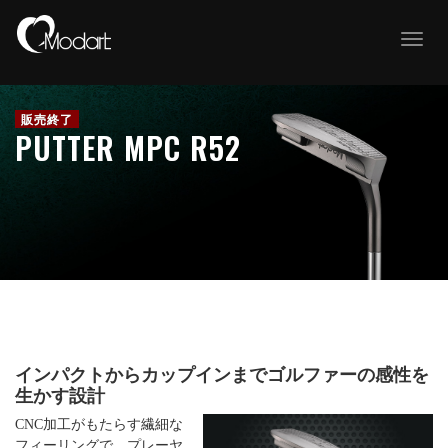
T
o
g
g
l
e
PUTTER MPC R52
n
a
v
i
g
a
t
i
o
n
インパクトからカップインまでゴルファーの感性を
生かす設計
CNC加工がもたらす繊細な
フィーリングで、プレーヤ