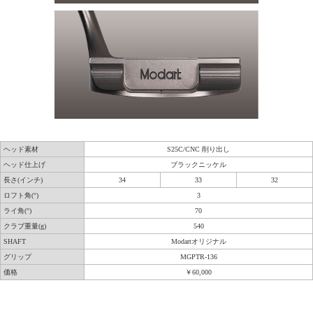
ヘッド素材
S25C/CNC 削り出し
ヘッド仕上げ
ブラックニッケル
長さ(インチ)
34
33
32
ロフト角(°)
3
ライ角(°)
70
クラブ重量(g)
540
SHAFT
Modartオリジナル
グリップ
MGPTR-136
価格
￥60,000