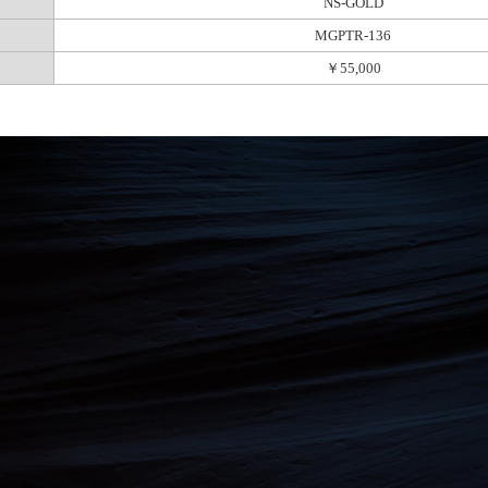
NS-GOLD
MGPTR-136
￥55,000