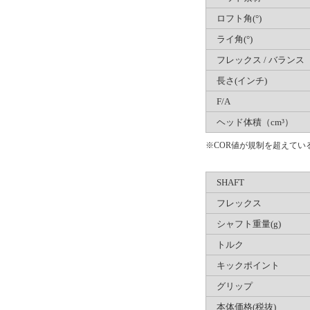
ロフト角(°)
ライ角(°)
フレックス / バランス
長さ(インチ)
F/A
ヘッド体積（cm³）
※COR値が規制を超えて
SHAFT
フレックス
シャフト重量(g)
トルク
キックポイント
グリップ
本体価格(税抜)