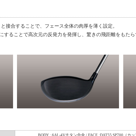
ィと接合することで、フェース全体の肉厚を薄く設定。
合素材にすることで高次元の反発力を発揮し、驚きの飛距離をもたら
BODY : 6AL‑4Vチタン合金 /
FACE :DAT55 SP700