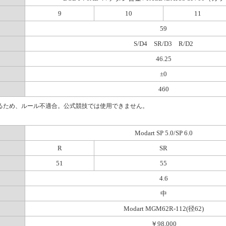
9
10
11
59
S/D4 SR/D3 R/D2
46.25
±0
460
いるため、ルール不適合。公式競技では使用できません。
Modart SP 5.0/SP 6.0
R
SR
51
55
4.6
中
Modart MGM62R-112(径62)
￥98,000