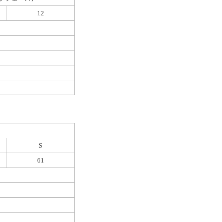
12
S
61