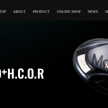
TOP
ABOUT
PRODUCT
ONLINE SHOP
NEWS
S
+
D
H.C.O.R