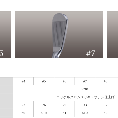
#4
#5
#6
#7
#8
S20C
ニッケルクロムメッキ・サテン仕上げ
23
26
29
33
37
60
60.5
61
61.5
62