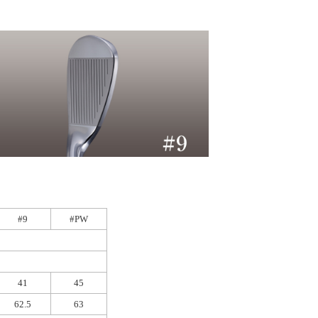
#9
#PW
41
45
62.5
63