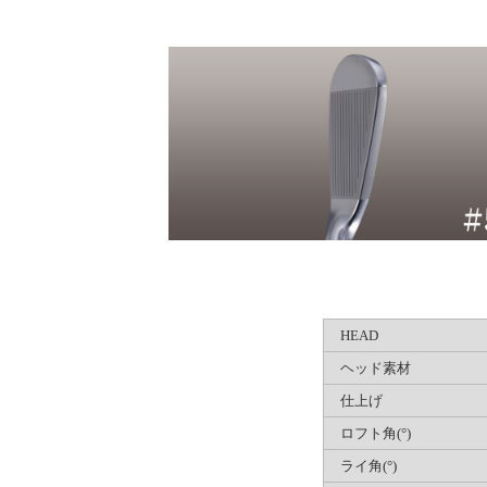
HEAD
ヘッド素材
仕上げ
ロフト角(°)
ライ角(°)