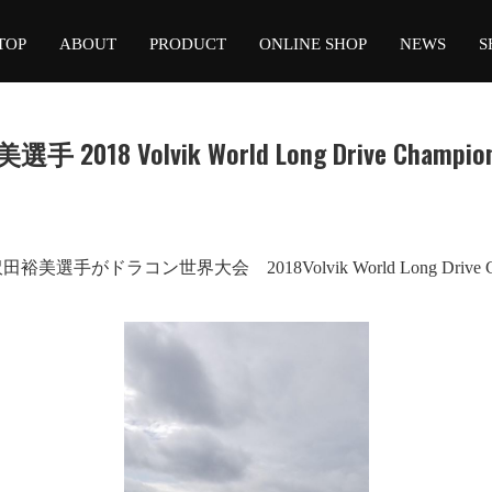
TOP
ABOUT
PRODUCT
ONLINE SHOP
NEWS
S
18 Volvik World Long Drive Champio
手がドラコン世界大会 2018Volvik World Long Drive 