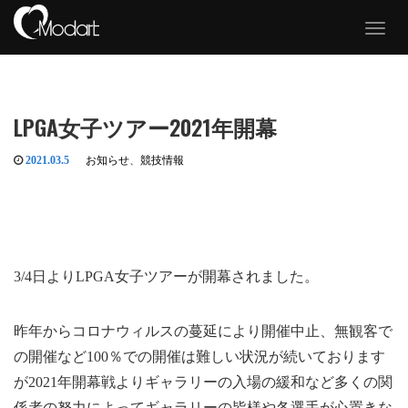
T
o
g
g
l
e
LPGA女子ツアー2021年開幕
n
a
v
2021.03.5
お知らせ
、
競技情報
i
g
a
t
i
o
n
3/4日よりLPGA女子ツアーが開幕されました。
昨年からコロナウィルスの蔓延により開催中止、無観客で
の開催など100％での開催は難しい状況が続いております
が2021年開幕戦よりギャラリーの入場の緩和など多くの関
係者の努力によってギャラリーの皆様や各選手が心置きな