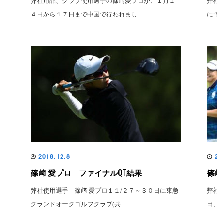
弊社用品、クラブ使用選手の篠崎愛プロが、１月１
弊
４日から１７日まで中国で行われまし…
に
2018.12.8
2
ュ
篠﨑 愛プロ ファイナルQT結果
篠
弊社使用選手 篠﨑 愛プロ１１/２７～３０日に東急
弊
グランドオークゴルフクラブ(兵…
日