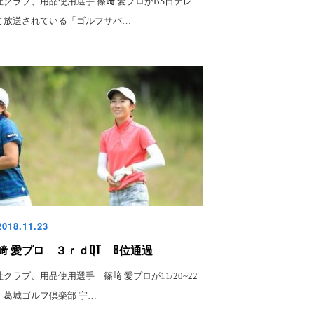
社クラブ、用品使用選手 篠﨑 愛プロがBS日テレ
て放送されている「ゴルフサバ…
018.11.23
﨑 愛プロ ３ｒｄQT 8位通過
社クラブ、用品使用選手 篠﨑 愛プロが11/20~22
、葛城ゴルフ倶楽部 宇…