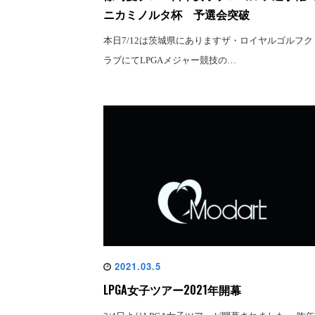
ニカミノルタ杯 予選会突破
本日7/12は茨城県にありますザ・ロイヤルゴルフク
ラブにてLPGAメジャー競技の…
2021.03.5
LPGA女子ツアー2021年開幕