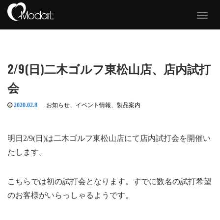
T
o
g
g
l
e
2/9(日)二木ゴルフ東松山店、店内試打
n
a
会
v
i
g
2020.02.8
お知らせ
、
イベント情報
、
製品案内
a
t
i
明日2/9(日)は二木ゴルフ東松山店にて店内試打会を開催い
o
n
たします。
こちらでは初の試打会となります。すでに数名の試打希望
のお客様がいらっしゃるようです。