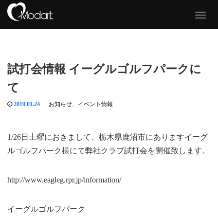
T
o
g
g
l
e
試打会情報 イーグルゴルフパークに
n
a
て
v
i
g
2019.01.24
お知らせ
、
イベント情報
a
t
i
1/26日土曜におきまして、栃木県鹿沼市にありますイーグ
o
n
ルゴルフパーク様にて弊社クラブ試打会を開催致します。
http://www.eagleg.rpr.jp/information/
イーグルゴルフパーク