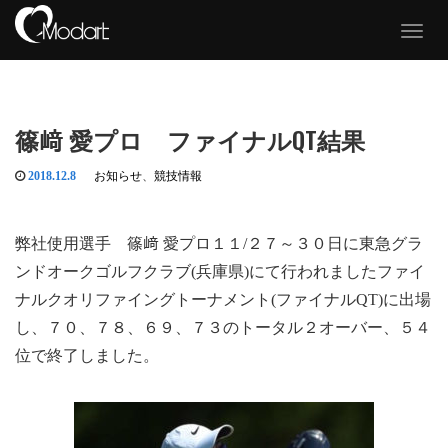
T
o
g
g
l
e
篠﨑 愛プロ ファイナルQT結果
n
a
v
2018.12.8
お知らせ
、
競技情報
i
g
a
弊社使用選手 篠﨑 愛プロ１１/２７～３０日に東急グラ
t
i
ンドオークゴルフクラブ(兵庫県)にて行われましたファイ
o
ナルクオリファイングトーナメント(ファイナルQT)に出場
n
し、７０、７８、６９、７３のトータル２オーバー、５４
位で終了しました。