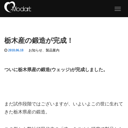
T
o
g
g
l
e
栃木産の鍛造が完成！
n
a
v
2018.06.18
お知らせ
、
製品案内
i
g
a
ついに栃木県産の鍛造(ウェッジ)が完成しました。
t
i
o
n
まだ試作段階ではございますが、いよいよこの世に生れて
きた栃木県産の鍛造。