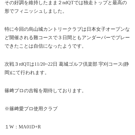
その好調を維持したまま２ndQTでは独走トップと最高の
形でフィニッシュしました。
特に今回の烏山城カントリークラブは日本女子オープンな
ど開催される難コースで３日間ともアンダーパーでプレー
できたことは自信になったようです。
次戦３rdQTは11/20~22日 葛城ゴルフ倶楽部 宇刈コース(静
岡)にて行われます。
篠﨑プロの吉報を期待しております。
※篠﨑愛プロ使用クラブ
１W：MA01D+R