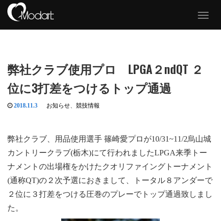
T
o
g
g
l
e
弊社クラブ使用プロ LPGA２ndQT ２
n
a
位に3打差をつけるトップ通過
v
i
g
2018.11.3
お知らせ
、
競技情報
a
t
i
弊社クラブ、用品使用選手 篠崎愛プロが10/31~11/2烏山城
o
n
カントリークラブ(栃木)にて行われましたLPGA来季トー
ナメントの出場権をかけたクオリファイングトーナメント
(通称QT)の２次予選におきまして、トータル８アンダーで
２位に３打差をつける圧巻のプレーでトップ通過致しまし
た。