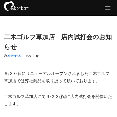
T
o
g
g
l
e
二木ゴルフ草加店 店内試打会のお知
n
a
らせ
v
i
g
2019.09.22
お知らせ
a
t
i
８/３０日にリニューアルオープンされました二木ゴルフ
o
n
草加店では弊社商品を取り扱って頂いております。
二木ゴルフ草加店にて９/２３(祝)に店内試打会を開催いた
します。