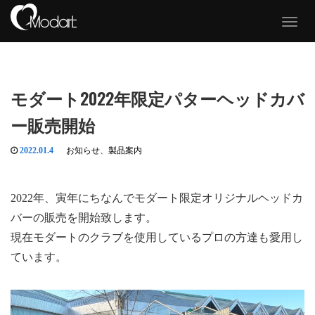
T
o
g
g
l
e
モダート2022年限定パターヘッドカバ
n
a
ー販売開始
v
i
g
2022.01.4
お知らせ
、
製品案内
a
t
i
2022年、寅年にちなんでモダート限定オリジナルヘッドカ
o
n
バーの販売を開始致します。
現在モダートのクラブを使用しているプロの方達も愛用し
ています。