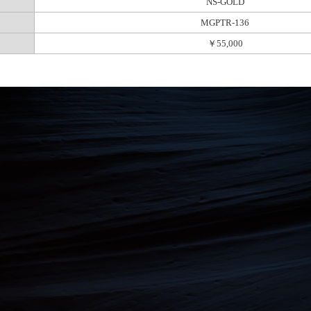
NS-GOLD
MGPTR-136
￥55,000