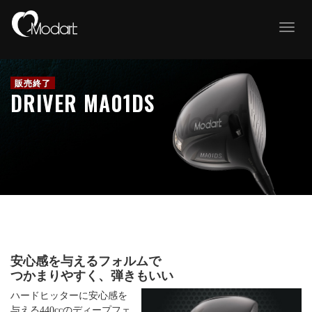
T
o
g
g
l
e
DRIVER MA01DS
n
a
v
i
g
a
t
i
o
n
安心感を与えるフォルムで
つかまりやすく、弾きもいい
ハードヒッターに安心感を
与える440ccのディープフェ