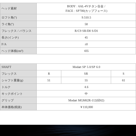
BODY : 6AL‑4Vチタン合金 /
ヘッド素材
FACE : SP700(カップフェース)
ロフト角(°)
9.510.5
ライ角(°)
58
フレックス / バランス
R/C9 SR/D0 S/D1
長さ(インチ)
45
F/A
±0
ヘッド体積(cm³)
435
SHAFT
Modart SP 5.0/SP 6.0
フレックス
R
SR
S
シャフト重量(g)
51
55
61
トルク
4.6
キックポイント
中
グリップ
Modart MGM62R-112(径62)
本体価格(税抜)
￥110,000