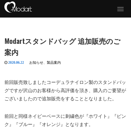
T
o
g
g
l
e
Modartスタンドバッグ 追加販売のご
n
a
案内
v
i
g
2020.06.22
お知らせ
、
製品案内
a
t
i
前回販売致しましたコーデュラナイロン製のスタンドバッ
o
n
グですが沢山のお客様から高評価を頂き、購入のご要望が
ございましたので追加販売をすることとなりました。
前回と同様ネイビーベースに刺繍色が『ホワイト』『ピン
ク』『ブルー』『オレンジ』となります。