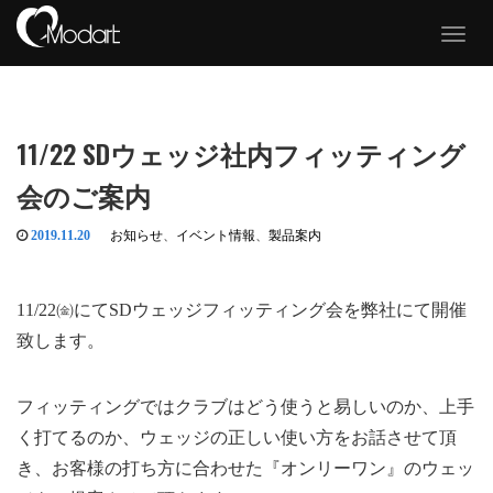
T
o
g
g
l
e
11/22 SDウェッジ社内フィッティング
n
a
会のご案内
v
i
g
2019.11.20
お知らせ
、
イベント情報
、
製品案内
a
t
i
11/22㈮にてSDウェッジフィッティング会を弊社にて開催
o
n
致します。
フィッティングではクラブはどう使うと易しいのか、上手
く打てるのか、ウェッジの正しい使い方をお話させて頂
き、お客様の打ち方に合わせた『オンリーワン』のウェッ