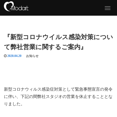
T
o
g
g
l
e
『新型コロナウイルス感染対策につい
n
a
て弊社営業に関するご案内』
v
i
g
2020.04.20
お知らせ
a
t
i
o
n
新型コロナウィルス感染症対策として緊急事態宣言の発令
に伴い、下記の間弊社スタジオの営業を休止することとな
りました。